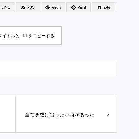
LINE
RSS
feedly
Pin it
note
タイトルとURLをコピーする
全てを投げ出したい時があった