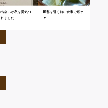
の出会いが私を勇気づ
風邪を引く前に食事で喉ケ
くれました
ア