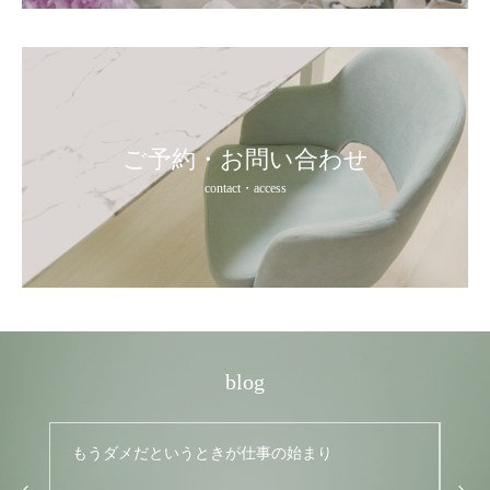
ご予約・お問い合わせ
contact・access
blog
もうダメだというときが仕事の始まり
す
い