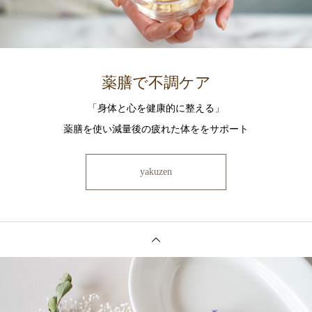
薬膳で不調ケア
「身体と心を健康的に整える」
薬膳を使い減量後の疲れた体ををサポート
yakuzen