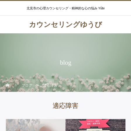
北見市の心理カウンセリング・精神的な心の悩み Yûbi
カウンセリングゆうび
blog
ブログ
適応障害
適応障害