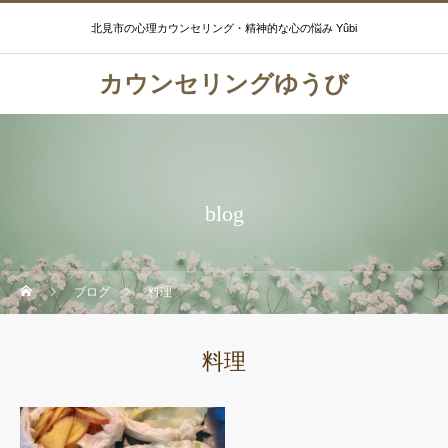
北見市の心理カウンセリング・精神的な心の悩み Yûbi
カウンセリングゆうび
blog
ブログ
料理
料理