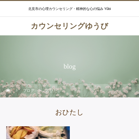
北見市の心理カウンセリング・精神的な心の悩み Yûbi
カウンセリングゆうび
blog
ブログ
おひたし
おひたし