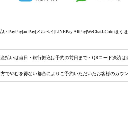
払い|PayPay|au Pay|メルぺイ|LINEPay|AliPay|WeChatJ-Coin|ほく
現金払いは当日・銀行振込は予約の前日まで・QRコード決済は
当方でやむを得ない都合によりご予約いただいたお客様のカウン