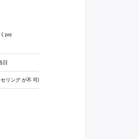
ほくpay
当日
セリング が不 可能になった場合、ご連絡の上ご返金致しま